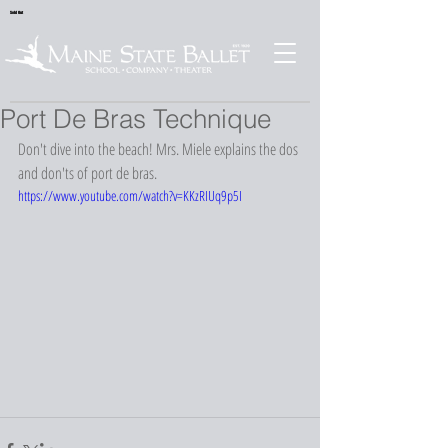
Sold Out
Port De Bras Technique
Don't dive into the beach! Mrs. Miele explains the dos 
and don'ts of port de bras. 
https://www.youtube.com/watch?v=KKzRIUq9p5I