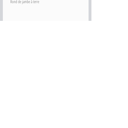
Rond de jambe à terre
How to do Relevé
Mrs. Miele Talks Choreography
How to do Tendu Croisé Devant