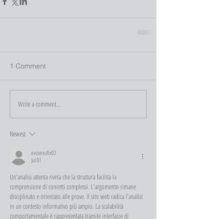
1 Comment
Write a comment...
Newest
evovexufix02
Jul 01
Un'analisi attenta rivela che la struttura facilita la 
comprensione di concetti complessi. L'argomento rimane 
disciplinato e orientato alle prove. Il sito web radica l'analisi 
in un contesto informativo più ampio. La scalabilità 
comportamentale è rappresentata tramite interfacce di 